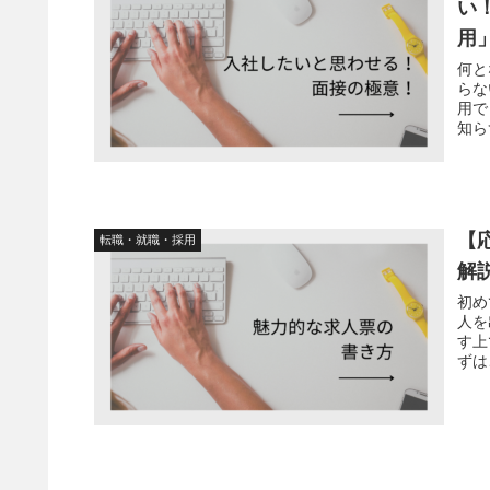
い
用
何と
らな
用で
知ら
【
転職・就職・採用
解
初め
人を
す上
ずは
すの