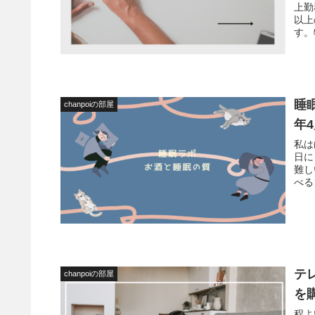
上勤
以上
す。
睡
chanpoiの部屋
年
私は
日に
難し
べる
テ
chanpoiの部屋
を
程よ