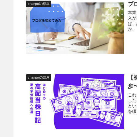
ブ
chanpoiの部屋
本業
入が
ば、
か、
【
chanpoiの部屋
歩
これ
した
とい
を綴
さい