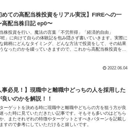
初めての高配当株投資をリアル実況】FIREへの一
〜高配当株日記 ep0〜
当株投資を行い、魔法の言葉「不労所得」「経済的自由」
IRE」に向けて自らの体験記を包み隠さず書いていきます。実際に
な銘柄にどんなタイミング、どんな方法で投資をして、その結果
うなったのかを綴っていきますので、これから高配当株投資をす
は必見です！
2022.06.04
人事必見！】現職中と離職中どっちの人を採用した
が良いのかを解説！！
ターゲットを決める時に現職中と離職中どちらの方を狙う方が良
迷った時に見ていただきたい記事です。そもそも多いのはどちら
か、またそれぞれの特徴やターゲットとすべきパターンを記載し
ますので参考にしていただけると嬉しいです。