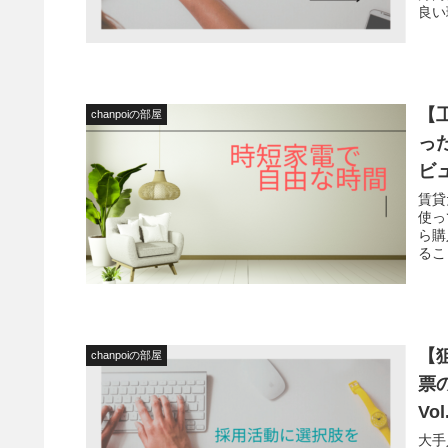
良い
【
chanpoiの部屋
っ
ビ
賃貸
使っ
ら購
るこ
【
chanpoiの部屋
票
V
大手