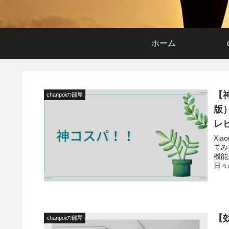
ホーム
【
chanpoiの部屋
版
レ
Xi
てみ
機能
日々
【
chanpoiの部屋