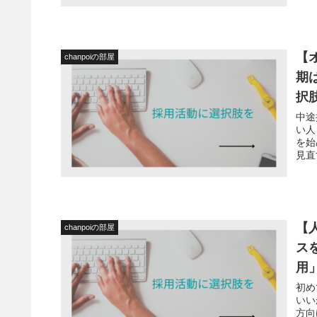
【
chanpoiの部屋
期
択
中途
い人
を始
見直
【
chanpoiの部屋
ス
用
初め
いい
方向