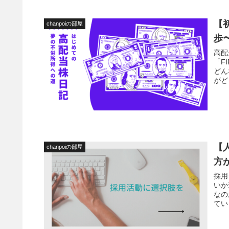
【
chanpoiの部屋
歩
高配
「F
どん
がど
る人
【
chanpoiの部屋
方
採用
いか
なの
てい