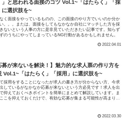
！」と思われる面接のコツ Vol.1~「はたらく」「採
」に選択肢を~
なく面接をやっているものの、この面接のやり方でいいのか分か
い。。。または、面接をしてもなかなか自社にマッチした方を採
きないという人事の方に是非見ていただきたい記事です。知らず
ずのうちにやってしまっているNG行動があるかもしれません。
2022.04.01
応募が来ないを解決！】魅力的な求人票の作り方を
説 Vol.1~「はたらく」「採用」に選択肢を~
て採用をすることになったが求人の書き方が分からない方、今求
出しているがなかなか応募が来ないという方必見です！求人を出
で抑えておくべきポイントを簡単にまとめて解説しています。ま
ここを抑えておくだけで、有効な応募が集まる可能性が高まりま
で是非お試しください！
2022.03.30