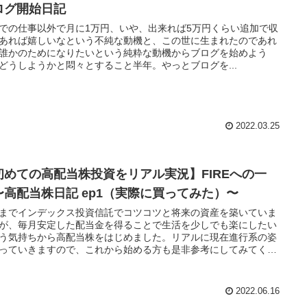
ログ開始日記
での仕事以外で月に1万円、いや、出来れば5万円くらい追加で収
あれば嬉しいなという不純な動機と、この世に生まれたのであれ
誰かのためになりたいという純粋な動機からブログを始めよう
どうしようかと悶々とすること半年。やっとブログを...
2022.03.25
初めての高配当株投資をリアル実況】FIREへの一
〜高配当株日記 ep1（実際に買ってみた）〜
までインデックス投資信託でコツコツと将来の資産を築いていま
が、毎月安定した配当金を得ることで生活を少しでも楽にしたい
う気持ちから高配当株をはじめました。リアルに現在進行系の姿
っていきますので、これから始める方も是非参考にしてみてくだ
。
2022.06.16