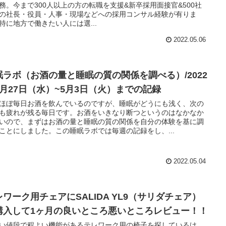
務。今まで300人以上の方の転職を支援&新卒採用面接官&500社
の社長・役員・人事・現場などへの採用コンサル経験が有りま
特に地方で働きたい人には選...
2022.05.06
眠ラボ（お酒の量と睡眠の質の関係を調べる）/2022
4月27日（水）~5月3日（火）までの記録
ほぼ毎日お酒を飲んでいるのですが、睡眠がどうにも浅く、次の
も疲れが残る毎日です。お酒をいきなり断つというのはなかなか
いので、まずはお酒の量と睡眠の質の関係を自分の体験を基に調
ことにしました。この睡眠ラボでは毎週の記録をし、...
2022.05.04
レワーク用チェアにSALIDA YL9（サリダチェア）
購入して1ヶ月の良いところ悪いところレビュー！！
い値段で程よい機能があるテレワーク用の椅子を探しているけ