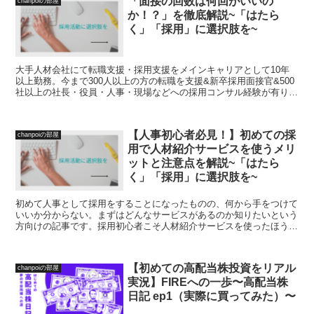
「面接の回数は何回がいいの
chanpoiの部屋
か！？」を徹底解説~「はたら
く」「採用」に選択肢を~
大手人材会社にて転職支援・採用支援をメインキャリアとして10年
以上勤務。今まで300人以上の方の転職を支援&新卒採用面接官&500
社以上の社長・役員・人事・現場などへの採用コンサル経験が有りま
す。特に地方で働きたい人には選...
【人事初心者必見！】初めての採
chanpoiの部屋
用で人材紹介サービスを使うメリ
ットと注意点を解説~「はたら
く」「採用」に選択肢を~
初めて人事として採用をすることになったものの、何から手をつけて
いいか分からない。まずはどんなサービスがあるのか知りたいという
方向けの記事です。採用初心者こそ人材紹介サービスを使ったほうが
良い理由、エージェントの利用方法について詳しく解説しています。
【初めての高配当株投資をリアル
chanpoiの部屋
実況】FIREへの一歩〜高配当株
日記 ep1（実際に買ってみた）〜