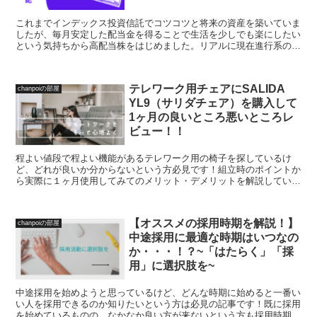
これまでインデックス投資信託でコツコツと将来の資産を築いていま
したが、毎月安定した配当金を得ることで生活を少しでも楽にしたい
という気持ちから高配当株をはじめました。リアルに現在進行系の姿
を綴っていきますので、これから始める方も是非参考にしてみてくだ
さい。
テレワーク用チェアにSALIDA
chanpoiの部屋
YL9（サリダチェア）を購入して
1ヶ月の良いところ悪いところレ
ビュー！！
程よい値段で程よい機能があるテレワーク用の椅子を探しているけ
ど、どれが良いか分からないという方必見です！組立時のポイントか
ら実際に１ヶ月使用してみてのメリット・デメリットを解説していま
す。他にどの椅子と比較したかも解説していますので、参考にしてみ
てください！
【オススメの採用時期を解説！】
chanpoiの部屋
中途採用に最適な時期はいつなの
か・・・！？~「はたらく」「採
用」に選択肢を~
中途採用を始めようと思っているけど、どんな時期に始めると一番い
い人を採用できるのか知りたいという方は必見の記事です！既に採用
を始めているものの、なかなか良い方が来ないという方も採用時期を